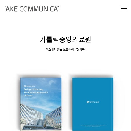
Skip
케이크커뮤니케이션즈
to
메
content
가톨릭중앙의료원
간호대학 홍보 브로슈어 (국/영문)