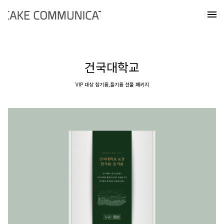
Skip
케이크커뮤니케이션즈
to
메
content
건국대학교
VIP 대상 참기름,들기름 선물 패키지