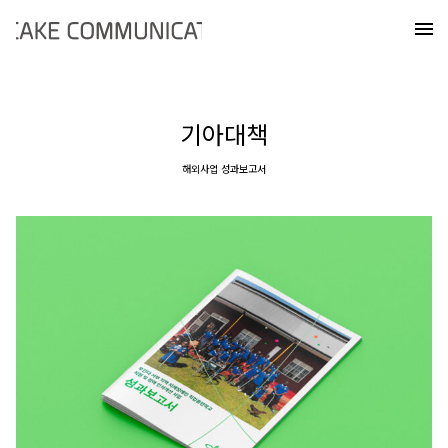
Skip
케이크커뮤니케이션즈
to
메
content
기아대책
해외사업 성과보고서