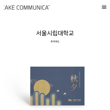
Skip
케이크커뮤니케이션즈
to
메
content
서울시립대학교
추석카드