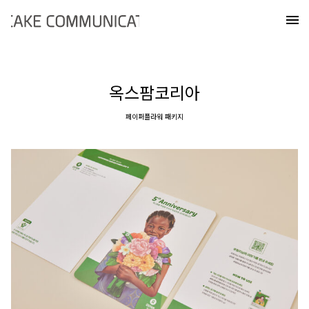
Skip
케이크커뮤니케이션즈
to
메
content
옥스팜코리아
페이퍼플라워 패키지