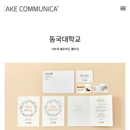
Skip
케이크커뮤니케이션즈
to
메
content
동국대학교
기부자 예우카드 패키지