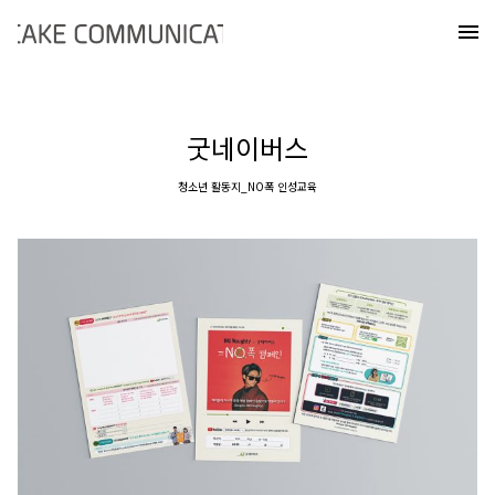
Skip
케이크커뮤니케이션즈
to
메
content
굿네이버스
청소년 활동지_NO폭 인성교육