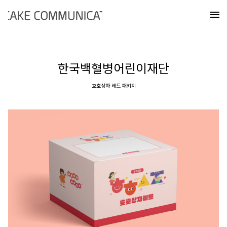
Skip
케이크커뮤니케이션즈
to
메
content
한국백혈병어린이재단
호호상자 레드 패키지