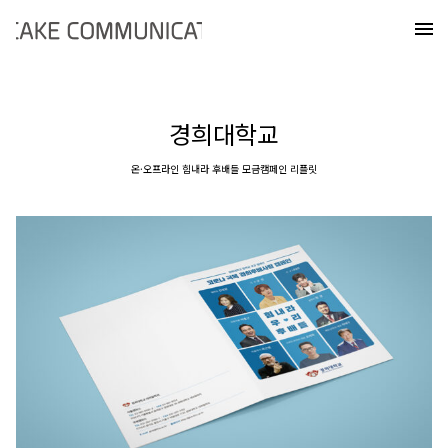
Skip
케이크커뮤니케이션즈
to
메
content
경희대학교
온·오프라인 힘내라 후배들 모금캠페인 리플릿