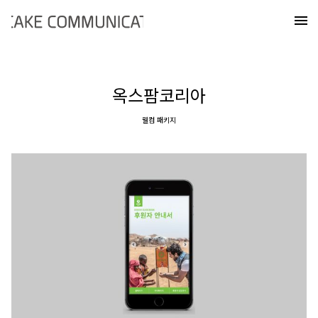
Skip
케이크커뮤니케이션즈
to
메
content
옥스팜코리아
웰컴 패키지