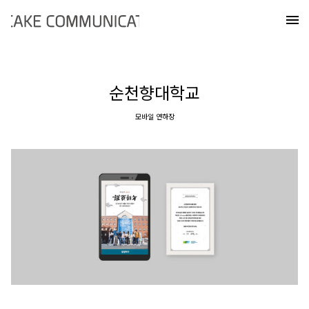
Skip
케이크커뮤니케이션즈
to
메
content
순천향대학교
모바일 연하장