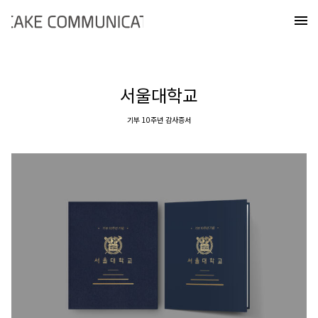
Skip
케이크커뮤니케이션즈
to
메
content
서울대학교
기부 10주년 감사증서