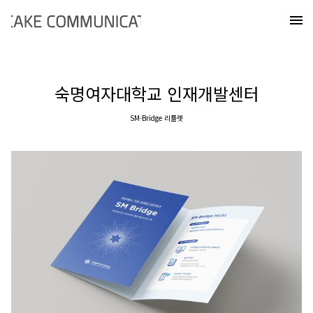
Skip
케이크커뮤니케이션즈
to
메
content
숙명여자대학교 인재개발센터
SM-Bridge 리플렛